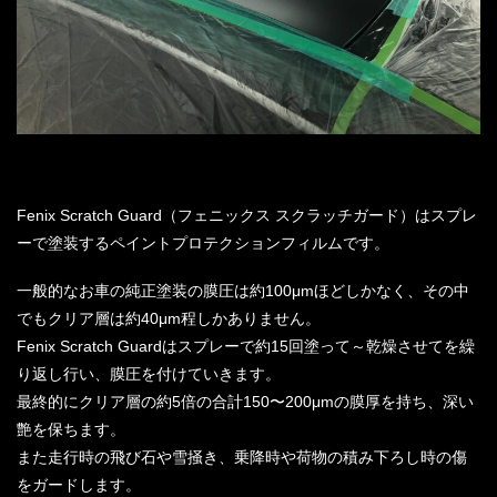
Fenix Scratch Guard（フェニックス スクラッチガード）はスプレ
ーで塗装するペイントプロテクションフィルムです。
一般的なお車の純正塗装の膜圧は約100μmほどしかなく、その中
でもクリア層は約40μm程しかありません。
Fenix Scratch Guardはスプレーで約15回塗って～乾燥させてを繰
り返し行い、膜圧を付けていきます。
最終的にクリア層の約5倍の合計150〜200μmの膜厚を持ち、深い
艶を保ちます。
また走行時の飛び石や雪掻き、乗降時や荷物の積み下ろし時の傷
をガードします。