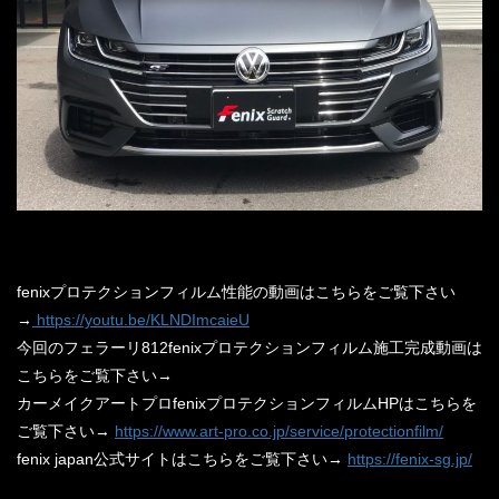
fenixプロテクションフィルム性能の動画はこちらをご覧下さ
い
→
https://youtu.be/
KLNDImcaieU
今回のフェラーリ812fenixプロテクションフィルム施工完
成動画は
こちらをご覧下さい→
カーメイクアートプロfenixプロテクションフィルムHPはこ
ちらを
ご覧下さい→
https://www.art-pro.co.jp/
service/protectionfilm/
fenix japan公式サイトはこちらをご覧下さい→
https://fenix-sg.jp/