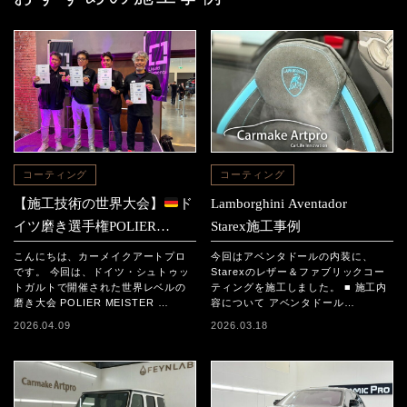
コーティング
コーティング
【施工技術の世界大会】
ド
Lamborghini Aventador
イツ磨き選手権POLIER
Starex施工事例
MEISTER SCHAFT2025に参
こんにちは、カーメイクアートプロ
今回はアベンタドールの内装に、
加｜日本チームの結果と現地
です。 今回は、ドイツ・シュトゥッ
Starexのレザー＆ファブリックコー
トガルトで開催された世界レベルの
ティングを施工しました。 ■ 施工内
レポート
磨き大会 POLIER MEISTER …
容について アベンタドール…
2026.04.09
2026.03.18