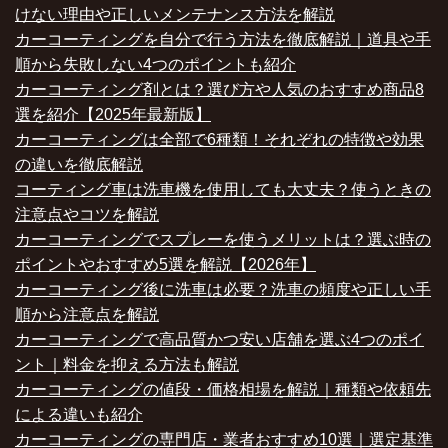
けない理由や正しいメンテナンス方法を解説
カーコーティングを自分で行う方法を徹底解説｜道具や手
順から失敗しない4つのポイントも紹介
カーコーティング剤とは？選び方や人気のおすすめ商品8
選を紹介【2025年最新版】
カーコーティングは全部で6種類！それぞれの特徴や効果
の違いを徹底解説
コーティング車は洗車機を使用しても大丈夫？使うときの
注意点やコツを解説
カーコーティングでスプレーを使うメリットは？選ぶ時の
ポイントやおすすめ5選を解説【2026年】
カーコーティング後に洗車は必要？洗車の頻度や正しい手
順から注意点を解説
カーコーティングで高品質かつ安い店舗を選ぶ4つのポイ
ント｜料金を抑える方法も解説
カーコーティングの値段・価格相場を解説｜種類や依頼先
による違いも紹介
カーコーティングの専門店・業者おすすめ10選｜選定基準