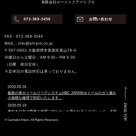
有限会社カーメイクアートプロ
072-369-3456
お問い合わせ
FAX：072-369-3344
MAIL：info@art-pro.co.jp
〒587-0002 大阪府堺市美原区黒山76-4
月曜日から土曜日：AM 9:30～PM 6:30
（日曜、祝日定休）
※定休日の電話対応は承っておりません。
2020.05.26
最新の車ホイールリペアシステムHBC JAPAN|ホイールのガリ傷を
小規模な修理で対応いたします。
PAGE TOP
2020.05.19
車好きの方は愛車を綺麗に保ちたいと思われることでしょう。大阪
堺市でその願いを叶えてくれるのはどこでしょうか。カーメイクア
© Carmake Artpro. All Rights Reserved.
ートプロは、ガラスコーティングや車磨きのプロショップとして、
数多くの車を扱ってきた実績があります。本ホームページでは、当
社で施工した自動車のコーティングを多く掲載しております。その
実績と自慢の技を是非ご覧ください。