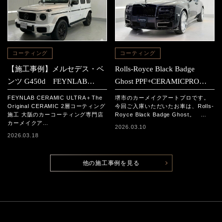
コーティング
コーティング
【施工事例】メルセデス・ベ
Rolls-Royce Black Badge
ンツ G450d FEYNLAB
Ghost PPF+CERAMICPRO
CERAMIC ULTRA＋The
ION施工事例
FEYNLAB CERAMIC ULTRA＋The
堺市のカーメイクアートプロです。
Original CERAMIC 2層コーテ
Original CERAMIC 2層コーティング
今回ご入庫いただいたお車は、Rolls-
施工 大阪のカーコーティング専門店
Royce Black Badge Ghost。 …
ィング施工
カーメイクア…
2026.03.10
2026.03.18
他の施工事例を見る