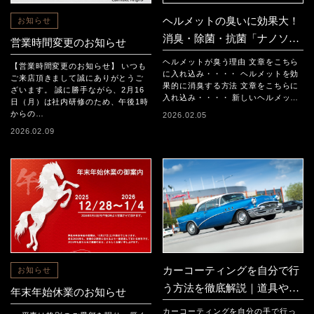
ヘルメットの臭いに効果大！
お知らせ
消臭・除菌・抗菌「ナノソル
営業時間変更のお知らせ
CCモビリティ」が瞬時に解決
ヘルメットが臭う理由 文章をこちら
【営業時間変更のお知らせ】 いつも
に入れ込み・・・・ ヘルメットを効
ご来店頂きまして誠にありがとうご
果的に消臭する方法 文章をこちらに
ざいます。 誠に勝手ながら、2月16
入れ込み・・・・ 新しいヘルメッ…
日（月）は社内研修のため、午後1時
からの…
2026.02.05
2026.02.09
カーコーティングを自分で行
お知らせ
う方法を徹底解説｜道具や手
年末年始休業のお知らせ
順から失敗しない4つのポイ
カーコーティングを自分の手で行っ