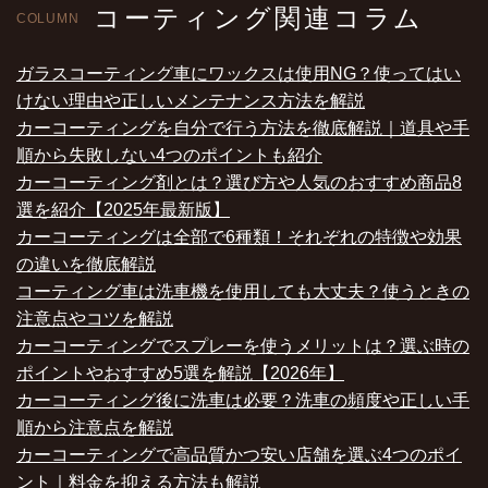
コーティング関連コラム
COLUMN
ガラスコーティング車にワックスは使用NG？使ってはい
けない理由や正しいメンテナンス方法を解説
カーコーティングを自分で行う方法を徹底解説｜道具や手
順から失敗しない4つのポイントも紹介
カーコーティング剤とは？選び方や人気のおすすめ商品8
選を紹介【2025年最新版】
カーコーティングは全部で6種類！それぞれの特徴や効果
の違いを徹底解説
コーティング車は洗車機を使用しても大丈夫？使うときの
注意点やコツを解説
カーコーティングでスプレーを使うメリットは？選ぶ時の
ポイントやおすすめ5選を解説【2026年】
カーコーティング後に洗車は必要？洗車の頻度や正しい手
順から注意点を解説
カーコーティングで高品質かつ安い店舗を選ぶ4つのポイ
ント｜料金を抑える方法も解説