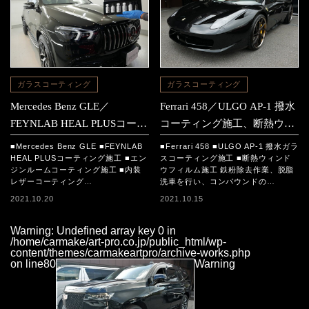
ガラスコーティング
ガラスコーティング
Mercedes Benz GLE／
Ferrari 458／ULGO AP-1 撥水
FEYNLAB HEAL PLUSコーテ
コーティング施工、断熱ウィ
ィング施工
ンドウフィルム施工
■Mercedes Benz GLE ■FEYNLAB
■Ferrari 458 ■ULGO AP-1 撥水ガラ
HEAL PLUSコーティング施工 ■エン
スコーティング施工 ■断熱ウィンド
ジンルームコーティング施工 ■内装
ウフィルム施工 鉄粉除去作業、脱脂
レザーコーティング…
洗車を行い、コンパウンドの…
2021.10.20
2021.10.15
Warning
: Undefined array key 0 in
/home/carmake/art-pro.co.jp/public_html/wp-
content/themes/carmakeartpro/archive-works.php
on line
80
Warning