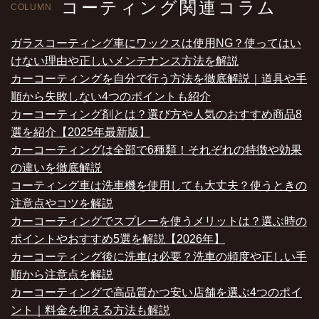
コーティング関連コラム
COLUMN
ガラスコーティング車にワックスは使用NG？使ってはい
けない理由や正しいメンテナンス方法を解説
カーコーティングを自分で行う方法を徹底解説｜道具や手
順から失敗しない4つのポイントも紹介
カーコーティング剤とは？選び方や人気のおすすめ商品8
選を紹介【2025年最新版】
カーコーティングは全部で6種類！それぞれの特徴や効果
の違いを徹底解説
コーティング車は洗車機を使用しても大丈夫？使うときの
注意点やコツを解説
カーコーティングでスプレーを使うメリットは？選ぶ時の
ポイントやおすすめ5選を解説【2026年】
カーコーティング後に洗車は必要？洗車の頻度や正しい手
順から注意点を解説
カーコーティングで高品質かつ安い店舗を選ぶ4つのポイ
ント｜料金を抑える方法も解説