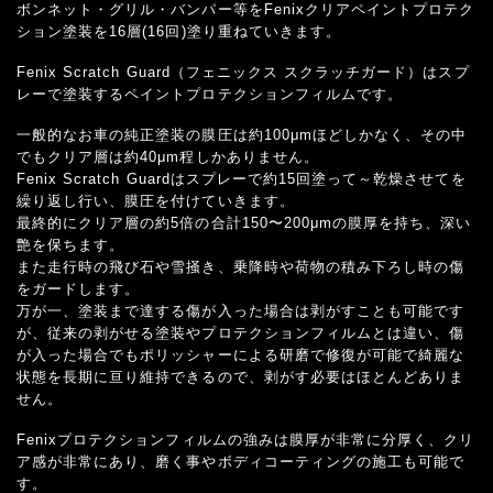
ボンネット・グリル・バンパー等をFenixクリアペイントプロテク
ション塗装を16層(16回)塗り重ねていきます。
Fenix Scratch Guard（フェニックス スクラッチガード）はスプ
レーで塗装するペイントプロテクションフィルムです。
一般的なお車の純正塗装の膜圧は約100μmほどしかなく、その中
でもクリア層は約40μm程しかありません。
Fenix Scratch Guardはスプレーで約15回塗って～乾燥させてを
繰り返し行い、膜圧を付けていきます。
最終的にクリア層の約5倍の合計150〜200μmの膜厚を持ち、深い
艶を保ちます。
また走行時の飛び石や雪掻き、乗降時や荷物の積み下ろし時の傷
をガードします。
万が一、塗装まで達する傷が入った場合は剥がすことも可能です
が、従来の剥がせる塗装やプロテクションフィルムとは違い、傷
が入った場合でもポリッシャーによる研磨で修復が可能で綺麗な
状態を長期に亘り維持できるので、剥がす必要はほとんどありま
せん。
Fenixプロテクションフィルムの強みは膜厚が非常に分厚く、クリ
ア感が非常にあり、磨く事やボディコーティングの施工も可能で
す。