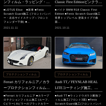
ンフィルム・ラッピング・コ
Classic First Editionピンクラッ
ーティング施工
ピング施工事例
■LOTUS Elise ■新車 ■Fenix
■バイク BMW R18 Classic First
Scratch Guard施工 (フロントバンパ
Edition ■Fenix Scratch Guard施工
ー・左右サイドステップ～フロント
世界トップレベル 塗装タイプで曲
フェンダー下側) ■…
面…
2021.11.11
2021.10.11
プロテクションフィルム
プロテクションフィルム
Ferrari カリフォルニア／カラ
Audi TT／FEYNLAB HEAL
ープロテクションフィルム施
LITEコーティング施工、
工
Fenix Scratch Guard施工ウィ
■Ferrari カリフォルニア ■カラープ
■Audi TT ■ウィンドウガラス断熱フ
ンドウガラス断熱フィルム施
ロテクションフィルム施工 (ルーフ、
ィルム施工(フロント3面) ■Fenix
Cピラー) Aピラーのブラックカラー
Scratch Guard施工(フロントバンパ
工