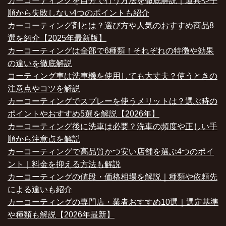
カーコーティングを自分で行う方法を徹底解説｜道具や手
順から失敗しない4つのポイントも紹介
カーコーティング剤とは？選び方や人気のおすすめ商品8
選を紹介【2025年最新版】
カーコーティングは全部で6種類！それぞれの特徴や効果
の違いを徹底解説
コーティング車は洗車機を使用しても大丈夫？使うときの
注意点やコツを解説
カーコーティングでスプレーを使うメリットは？選ぶ時の
ポイントやおすすめ5選を解説【2026年】
カーコーティング後に洗車は必要？洗車の頻度や正しい手
順から注意点を解説
カーコーティングで高品質かつ安い店舗を選ぶ4つのポイ
ント｜料金を抑える方法も解説
カーコーティングの値段・価格相場を解説｜種類や依頼先
による違いも紹介
カーコーティングの専門店・業者おすすめ10選｜選定基準
や種類も解説【2026年最新】