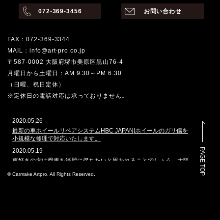
072-369-3456
お問い合わせ
FAX：072-369-3344
MAIL：info@art-pro.co.jp
〒587-0002 大阪府堺市美原区黒山76-4
月曜日から土曜日：AM 9:30～PM 6:30
（日曜、祝日定休）
※定休日の電話対応は承っておりません。
2020.05.26
最新の車ホイールリペアシステムHBC JAPAN|ホイールのガリ傷を
小規模な修理で対応いたします。
PAGE TOP
2020.05.19
車好きの方は愛車を綺麗に保ちたいと思われることでしょう。大阪
堺市でその願いを叶えてくれるのはどこでしょうか。カーメイクア
© Carmake Artpro. All Rights Reserved.
ートプロは、ガラスコーティングや車磨きのプロショップとして、
数多くの車を扱ってきた実績があります。本ホームページでは、当
社で施工した自動車のコーティングを多く掲載しております。その
実績と自慢の技を是非ご覧ください。
2020.3.4