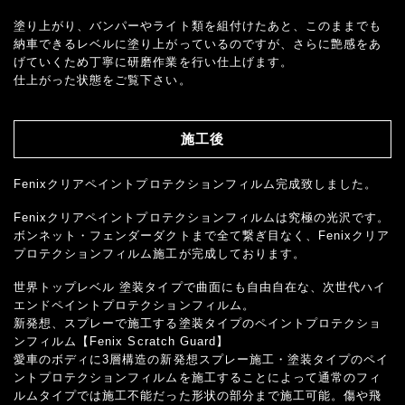
塗り上がり、バンパーやライト類を組付けたあと、このままでも
納車できるレベルに塗り上がっているのですが、さらに艶感をあ
げていくため丁寧に研磨作業を行い仕上げます。
仕上がった状態をご覧下さい。
施工後
Fenixクリアペイントプロテクションフィルム完成致しました。
Fenixクリアペイントプロテクションフィルムは究極の光沢です。
ボンネット・フェンダーダクトまで全て繋ぎ目なく、Fenixクリア
プロテクションフィルム施工が完成しております。
世界トップレベル 塗装タイプで曲面にも自由自在な、次世代ハイ
エンドペイントプロテクションフィルム。
新発想、スプレーで施工する塗装タイプのペイントプロテクショ
ンフィルム【Fenix Scratch Guard】
愛車のボディに3層構造の新発想スプレー施工・塗装タイプのペイ
ントプロテクションフィルムを施工することによって通常のフィ
ルムタイプでは施工不能だった形状の部分まで施工可能。傷や飛