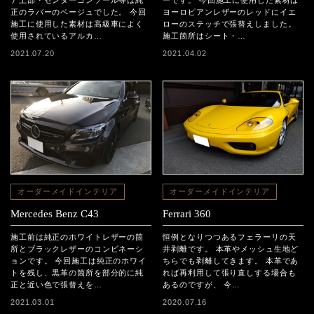
ア上部・センターコンソール等は純
ーです。 今回施工に使用した素材は
正のラバーのベージュでした。 今回
ヨーロピアンレザーのレッドにイエ
施工に使用した素材は高級車によく
ローのステッチで張替えしました。
使用されているアルカ…
施工箇所はシート・…
2021.07.20
2021.04.02
オーダーメイドインテリア
オーダーメイドインテリア
Mercedes Benz C43
Ferrari 360
施工前は純正のホワイトレザーの箇
恒例となりつつあるフェラーリの天
所とブラックレザーのコンビネーシ
井剥離です。 本革やメッシュ生地ど
ョンです。 今回施工は純正のホワイ
ちらでも剥離してきます。 本革であ
トを残し、黒革の箇所を部分的に純
れば再利用して張り直しする場合も
正と近い色で張替えを…
あるのですが、 今…
2021.03.01
2020.07.16