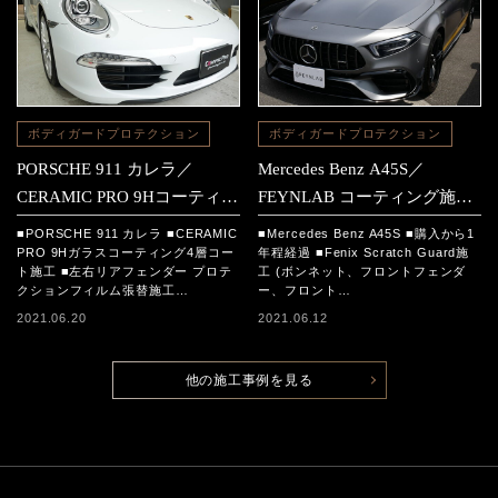
ボディガードプロテクション
ボディガードプロテクション
PORSCHE 911 カレラ／
Mercedes Benz A45S／
CERAMIC PRO 9Hコーティン
FEYNLAB コーティング施工
グ施工＆プロテクションフィ
＆Fenix施工＆フロントガラス
■PORSCHE 911 カレラ ■CERAMIC
■Mercedes Benz A45S ■購入から1
ルム施工
プロテクションフィルム施工
PRO 9Hガラスコーティング4層コー
年程経過 ■Fenix Scratch Guard施
ト施工 ■左右リアフェンダー プロテ
工 (ボンネット、フロントフェンダ
クションフィルム張替施工…
ー、フロント…
2021.06.20
2021.06.12
他の施工事例を見る