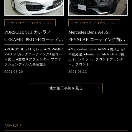
ボディガードプロテクション
ボディガードプロテクション
PORSCHE 911 カレラ／
Mercedes Benz A45S／
CERAMIC PRO 9Hコーティン
FEYNLAB コーティング施工
グ施工＆プロテクションフィ
＆Fenix施工＆フロントガラス
■PORSCHE 911 カレラ ■CERAMIC
■Mercedes Benz A45S ■購入から1
ルム施工
プロテクションフィルム施工
PRO 9Hガラスコーティング4層コー
年程経過 ■Fenix Scratch Guard施
ト施工 ■左右リアフェンダー プロテ
工 (ボンネット、フロントフェンダ
クションフィルム張替施工…
ー、フロント…
2021.06.20
2021.06.12
他の施工事例を見る
MENU