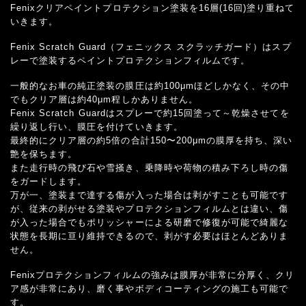
Fenixクリアペイントプロテクション塗装を16層(16回)塗り重ねて
いきます。
Fenix Scratch Guard（フェニックス スクラッチガード）はスプ
レーで塗装するペイントプロテクションフィルムです。
一般的なお車の純正塗装の膜圧は約100μmほどしかなく、その中
でもクリア層は約40μm程しかありません。
Fenix Scratch Guardはスプレーで約15回塗って～乾燥させてを
繰り返し行い、膜圧を付けていきます。
最終的にクリア層の約5倍の合計150〜200μmの膜厚を持ち、深い
艶を保ちます。
また走行時の飛び石や雪掻き、乗降時や荷物の積み下ろし時の傷
をガードします。
万が一、塗装まで達する傷が入った場合は剥がすことも可能です
が、従来の剥がせる塗装やプロテクションフィルムとは違い、傷
が入った場合でもポリッシャーによる研磨で修復が可能で綺麗な
状態を長期に亘り維持できるので、剥がす必要はほとんどありま
せん。
Fenixプロテクションフィルムの強みは膜厚が非常に分厚く、クリ
ア感が非常にあり、磨く事やボディコーティングの施工も可能で
す。