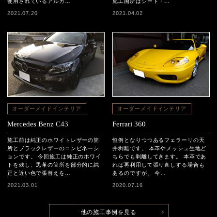
使用されているアルカ…
施工箇所はシート・…
2021.07.20
2021.04.02
オーダーメイドインテリア
オーダーメイドインテリア
Mercedes Benz C43
Ferrari 360
施工前は純正のホワイトレザーの箇
恒例となりつつあるフェラーリの天
所とブラックレザーのコンビネーシ
井剥離です。 本革やメッシュ生地ど
ョンです。 今回施工は純正のホワイ
ちらでも剥離してきます。 本革であ
トを残し、黒革の箇所を部分的に純
れば再利用して張り直しする場合も
正と近い色で張替えを…
あるのですが、 今…
2021.03.01
2020.07.16
他の施工事例を見る