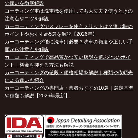
の違いを徹底解説
コーティング車は洗車機を使用しても大丈夫？使うときの
注意点やコツを解説
カーコーティングでスプレーを使うメリットは？選ぶ時の
ポイントやおすすめ5選を解説【2026年】
カーコーティング後に洗車は必要？洗車の頻度や正しい手
順から注意点を解説
カーコーティングで高品質かつ安い店舗を選ぶ4つのポイ
ント｜料金を抑える方法も解説
カーコーティングの値段・価格相場を解説｜種類や依頼先
による違いも紹介
カーコーティングの専門店・業者おすすめ10選｜選定基準
や種類も解説【2026年最新】