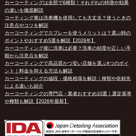
カーコーティングは全部で6種類！それぞれの特徴や効果
の違いを徹底解説
コーティング車は洗車機を使用しても大丈夫？使うときの
注意点やコツを解説
カーコーティングでスプレーを使うメリットは？選ぶ時の
ポイントやおすすめ5選を解説【2026年】
カーコーティング後に洗車は必要？洗車の頻度や正しい手
順から注意点を解説
カーコーティングで高品質かつ安い店舗を選ぶ4つのポイ
ント｜料金を抑える方法も解説
カーコーティングの値段・価格相場を解説｜種類や依頼先
による違いも紹介
カーコーティングの専門店・業者おすすめ10選｜選定基準
や種類も解説【2026年最新】