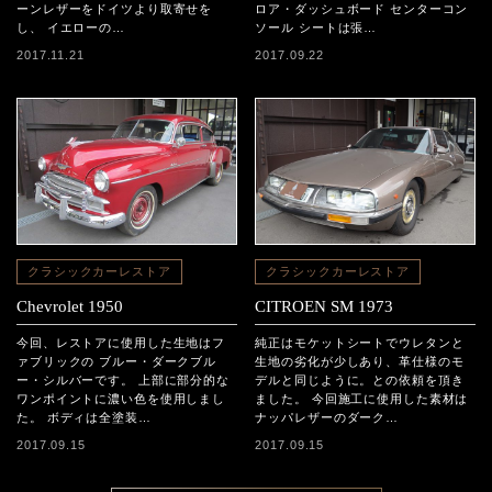
ーンレザーをドイツより取寄せを
ロア・ダッシュボード センターコン
し、 イエローの…
ソール シートは張…
2017.11.21
2017.09.22
クラシックカーレストア
クラシックカーレストア
Chevrolet 1950
CITROEN SM 1973
今回、レストアに使用した生地はフ
純正はモケットシートでウレタンと
ァブリックの ブルー・ダークブル
生地の劣化が少しあり、革仕様のモ
ー・シルバーです。 上部に部分的な
デルと同じように。との依頼を頂き
ワンポイントに濃い色を使用しまし
ました。 今回施工に使用した素材は
た。 ボディは全塗装…
ナッパレザーのダーク…
2017.09.15
2017.09.15