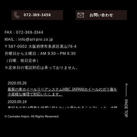
072-369-3456
お問い合わせ
FAX：072-369-3344
MAIL：info@art-pro.co.jp
〒587-0002 大阪府堺市美原区黒山76-4
月曜日から土曜日：AM 9:30～PM 6:30
（日曜、祝日定休）
※定休日の電話対応は承っておりません。
2020.05.26
最新の車ホイールリペアシステムHBC JAPAN|ホイールのガリ傷を
小規模な修理で対応いたします。
PAGE TOP
2020.05.19
車好きの方は愛車を綺麗に保ちたいと思われることでしょう。大阪
堺市でその願いを叶えてくれるのはどこでしょうか。カーメイクア
© Carmake Artpro. All Rights Reserved.
ートプロは、ガラスコーティングや車磨きのプロショップとして、
数多くの車を扱ってきた実績があります。本ホームページでは、当
社で施工した自動車のコーティングを多く掲載しております。その
実績と自慢の技を是非ご覧ください。