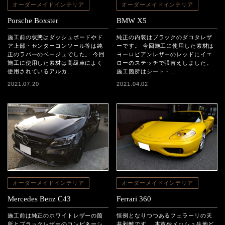
オーダーメイドインテリア
オーダーメイドインテリア
Porsche Boxster
BMW X5
施工前の状態はダッシュボードやド
純正の内装はブラックのダコタレザ
ア上部・センターコンソール等は純
ーです。 今回施工に使用した素材は
正のラバーのベージュでした。 今回
ヨーロピアンレザーのレッドにイエ
施工に使用した素材は高級車によく
ローのステッチで張替えしました。
使用されているアルカ…
施工箇所はシート・…
2021.07.20
2021.04.02
オーダーメイドインテリア
オーダーメイドインテリア
Mercedes Benz C43
Ferrari 360
施工前は純正のホワイトレザーの箇
恒例となりつつあるフェラーリの天
所とブラックレザーのコンビネーシ
井剥離です。 本革やメッシュ生地ど