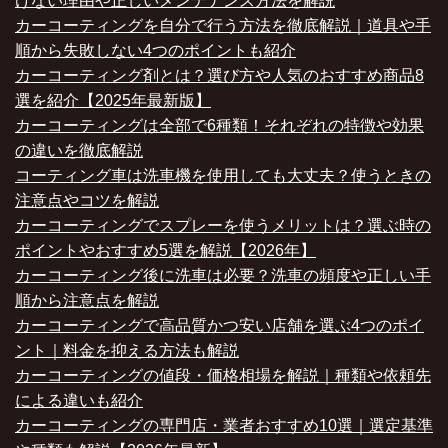
けない理由や正しいメンテナンス方法を解説
カーコーティングを自分で行う方法を徹底解説｜道具や手
順から失敗しない4つのポイントも紹介
カーコーティング剤とは？選び方や人気のおすすめ商品8
選を紹介【2025年最新版】
カーコーティングは全部で6種類！それぞれの特徴や効果
の違いを徹底解説
コーティング車は洗車機を使用しても大丈夫？使うときの
注意点やコツを解説
カーコーティングでスプレーを使うメリットは？選ぶ時の
ポイントやおすすめ5選を解説【2026年】
カーコーティング後に洗車は必要？洗車の頻度や正しい手
順から注意点を解説
カーコーティングで高品質かつ安い店舗を選ぶ4つのポイ
ント｜料金を抑える方法も解説
カーコーティングの値段・価格相場を解説｜種類や依頼先
による違いも紹介
カーコーティングの専門店・業者おすすめ10選｜選定基準