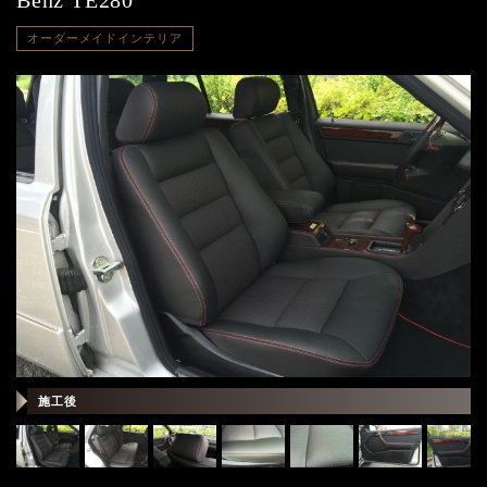
Benz TE280
オーダーメイドインテリア
施
施工後
工
前