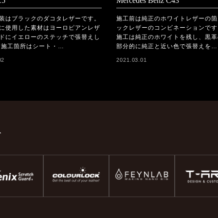
5
Mercedes Benz C43
装はブラックのダコタレザーです。
施工前は純正のホワイトレザーの箇
に使用した素材はヨーロピアンレザ
ックレザーのコンビネーションです
ドにイエローのステッチで張替えし
施工は純正のホワイトを残し、黒革
 施工箇所はシート・…
部分的に純正と近い色で張替えを…
02
2021.03.01
ド