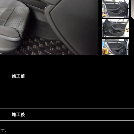
施工前
施工後
です。