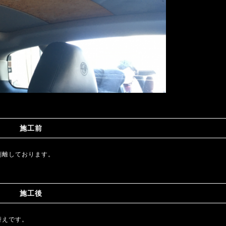
施工前
剥離しております。
施工後
替えです。