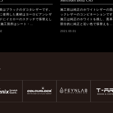
5
Mercedes Benz C43
装はブラックのダコタレザーです。
施工前は純正のホワイトレザーの箇
に使用した素材はヨーロピアンレザ
ックレザーのコンビネーションです
ドにイエローのステッチで張替えし
施工は純正のホワイトを残し、黒革
 施工箇所はシート・…
部分的に純正と近い色で張替えを…
02
2021.03.01
ド