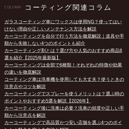
コーティング関連コラム
COLUMN
ガラスコーティング車にワックスは使用NG？使ってはい
けない理由や正しいメンテナンス方法を解説
カーコーティングを自分で行う方法を徹底解説｜道具や手
順から失敗しない4つのポイントも紹介
カーコーティング剤とは？選び方や人気のおすすめ商品8
選を紹介【2025年最新版】
カーコーティングは全部で6種類！それぞれの特徴や効果
の違いを徹底解説
コーティング車は洗車機を使用しても大丈夫？使うときの
注意点やコツを解説
カーコーティングでスプレーを使うメリットは？選ぶ時の
ポイントやおすすめ5選を解説【2026年】
カーコーティング後に洗車は必要？洗車の頻度や正しい手
順から注意点を解説
カーコーティングで高品質かつ安い店舗を選ぶ4つのポイ