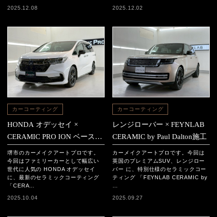
2025.12.08
2025.12.02
カーコーティング
カーコーティング
HONDA オデッセイ ×
レンジローバー × FEYNLAB
CERAMIC PRO ION ベース2
CERAMIC by Paul Dalton施工
層＋トップ1層セラミックコ
堺市のカーメイクアートプロです。
カーメイクアートプロです。今回は
ーティング施工
今回はファミリーカーとして幅広い
英国のプレミアムSUV、レンジロー
世代に人気の HONDA オデッセイ
バー に、特別仕様のセラミックコー
に、最新のセラミックコーティング
ティング 「FEYNLAB CERAMIC by
「CERA…
…
2025.10.04
2025.09.27