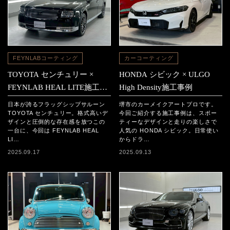
FEYNLABコーティング
カーコーティング
TOYOTA センチュリー ×
HONDA シビック × ULGO
FEYNLAB HEAL LITE施工事
High Density施工事例
例
日本が誇るフラッグシップサルーン
堺市のカーメイクアートプロです。
TOYOTA センチュリー。格式高いデ
今回ご紹介する施工事例は、スポー
ザインと圧倒的な存在感を放つこの
ティーなデザインと走りの楽しさで
一台に、今回は FEYNLAB HEAL
人気の HONDA シビック。日常使い
LI…
からドラ…
2025.09.17
2025.09.13