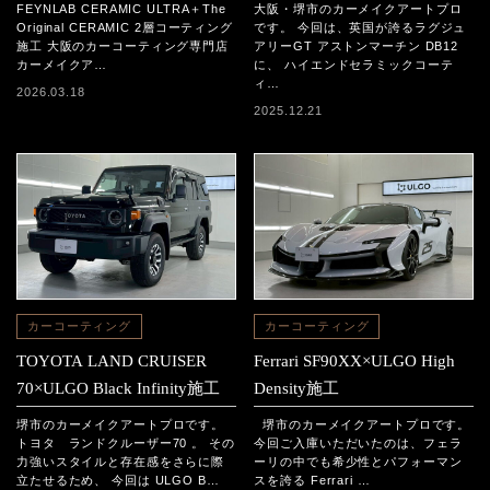
CERAMIC ULTRA＋The
工
FEYNLAB CERAMIC ULTRA＋The
大阪・堺市のカーメイクアートプロ
Original CERAMIC 2層コーテ
Original CERAMIC 2層コーティング
です。 今回は、英国が誇るラグジュ
施工 大阪のカーコーティング専門店
アリーGT アストンマーチン DB12
ィング施工
カーメイクア…
に、 ハイエンドセラミックコーテ
ィ…
2026.03.18
2025.12.21
カーコーティング
カーコーティング
TOYOTA LAND CRUISER
Ferrari SF90XX×ULGO High
70×ULGO Black Infinity施工
Density施工
堺市のカーメイクアートプロです。
堺市のカーメイクアートプロです。
トヨタ ランドクルーザー70 。 その
今回ご入庫いただいたのは、フェラ
力強いスタイルと存在感をさらに際
ーリの中でも希少性とパフォーマン
立たせるため、 今回は ULGO B…
スを誇る Ferrari …