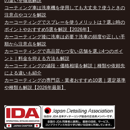
の違いを徹底解説
コーティング車は洗車機を使用しても大丈夫？使うときの
注意点やコツを解説
カーコーティングでスプレーを使うメリットは？選ぶ時の
ポイントやおすすめ5選を解説【2026年】
カーコーティング後に洗車は必要？洗車の頻度や正しい手
順から注意点を解説
カーコーティングで高品質かつ安い店舗を選ぶ4つのポイ
ント｜料金を抑える方法も解説
カーコーティングの値段・価格相場を解説｜種類や依頼先
による違いも紹介
カーコーティングの専門店・業者おすすめ10選｜選定基準
や種類も解説【2026年最新】