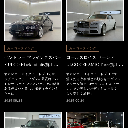
カーコーティング
カーコーティング
ベントレー フライングスパー
ロールスロイス ドーン ×
× ULGO Black Infinity施工事
ULGO CERAMIC Three施工事
例
例
堺市のカーメイクアートプロです。
堺市のカーメイクアートプロです。
ラグジュアリーセダンの最高峰 ベン
堂々たる存在感と比類なきラグジュ
トレー フライングスパー。その威厳
アリーを誇る ロールスロイス ドー
ある佇まいと美しいボディラインを
ン。その美しいボディをより長く、
さらに…
より美しく維持す…
2025.09.24
2025.09.20