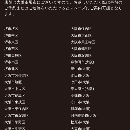
店舗は大阪市堺市にございますので、お越しいただく際は事前の
ご予約またはご連絡をいただけるとスムーズにご案内可能となり
ます。
堺市堺区
大阪市住吉区
堺市中区
大阪市大正区
堺市東区
大阪市天王寺区
堺市西区
大阪市鶴見区
堺市美原区
大阪市淀川区
堺市南区
岸和田市(大阪)
堺市北区
豊中市(大阪)
大阪市阿倍野区
池田市(大阪)
大阪市旭区
吹田市(大阪)
大阪市中央区
泉大津市(大阪)
大阪市福島区
高槻市(大阪)
大阪市東成区
守口市(大阪)
大阪市東住吉区
貝塚市(大阪)
大阪市東淀川区
河内長野市(大阪)
大阪市平野区
松原市(大阪)
大阪市生野区
大東市(大阪)