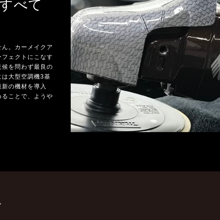
すべて
せん。カーメイクア
ーフェクトにこなす
天候を問わず最良の
には大型空調機3基
最新の機材を導入
めることで、ようや
ド