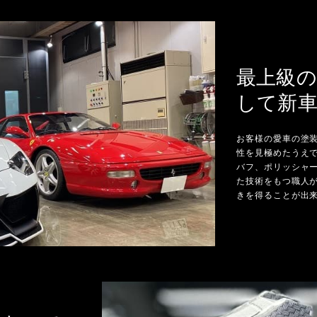
最上級
して新
お客様の愛車の塗
性を見極めたうえ
バフ、ポリッシャ
た技術をもつ職人
きを得ることが出