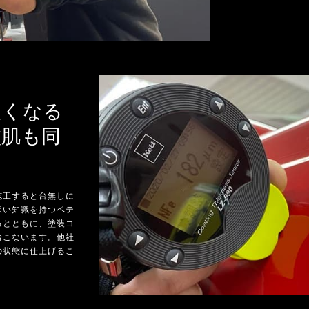
良くなる
塗肌も同
施工すると台無しに
深い知識を持つベテ
るとともに、塗装コ
おこないます。他社
の状態に仕上げるこ