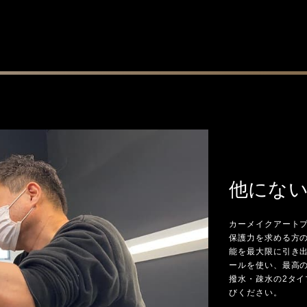
他にな
カーメイクアート
保護力を求める方
能を最大限に引き
ールを使い、最高
撥水・疎水の2タ
びください。