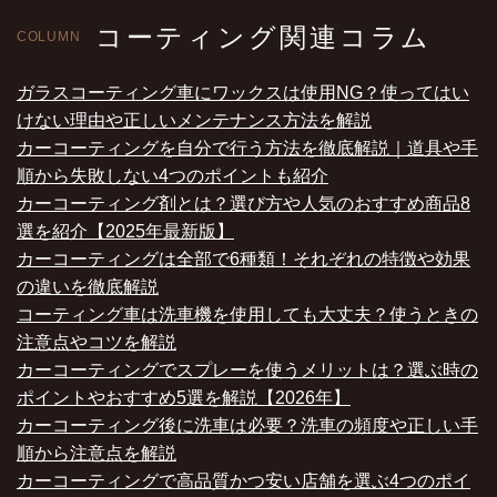
コーティング関連コラム
COLUMN
ガラスコーティング車にワックスは使用NG？使ってはい
けない理由や正しいメンテナンス方法を解説
カーコーティングを自分で行う方法を徹底解説｜道具や手
順から失敗しない4つのポイントも紹介
カーコーティング剤とは？選び方や人気のおすすめ商品8
選を紹介【2025年最新版】
カーコーティングは全部で6種類！それぞれの特徴や効果
の違いを徹底解説
コーティング車は洗車機を使用しても大丈夫？使うときの
注意点やコツを解説
カーコーティングでスプレーを使うメリットは？選ぶ時の
ポイントやおすすめ5選を解説【2026年】
カーコーティング後に洗車は必要？洗車の頻度や正しい手
順から注意点を解説
カーコーティングで高品質かつ安い店舗を選ぶ4つのポイ