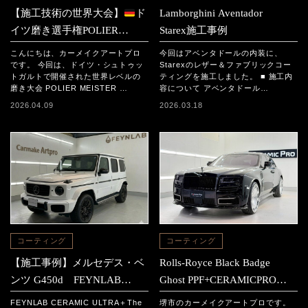
【施工技術の世界大会】
ド
Lamborghini Aventador
イツ磨き選手権POLIER
Starex施工事例
MEISTER SCHAFT2025に参
こんにちは、カーメイクアートプロ
今回はアベンタドールの内装に、
加｜日本チームの結果と現地
です。 今回は、ドイツ・シュトゥッ
Starexのレザー＆ファブリックコー
トガルトで開催された世界レベルの
ティングを施工しました。 ■ 施工内
レポート
磨き大会 POLIER MEISTER …
容について アベンタドール…
2026.04.09
2026.03.18
コーティング
コーティング
【施工事例】メルセデス・ベ
Rolls-Royce Black Badge
ンツ G450d FEYNLAB
Ghost PPF+CERAMICPRO
CERAMIC ULTRA＋The
ION施工事例
FEYNLAB CERAMIC ULTRA＋The
堺市のカーメイクアートプロです。