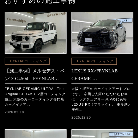
おすすめの施工事例
FEYNLABコーティング
FEYNLABコーティング
【施工事例】メルセデス・ベ
LEXUS RX×FEYNLAB
ンツ G450d FEYNLAB
CERAMIC
CERAMIC ULTRA＋The
ULTRA+TheOriginalCERAMIC
FEYNLAB CERAMIC ULTRA＋The
大阪・堺市のカーメイクアートプロ
Original CERAMIC 2層コーテ
施工
Original CERAMIC 2層コーティング
です。 今回ご入庫いただいたお車
施工 大阪のカーコーティング専門店
は、ラグジュアリーSUVの代表格
ィング施工
カーメイクア…
LEXUS RX（ブラック）。 重厚感と
圧倒…
2026.03.18
2025.12.20