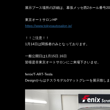
展示ブース場所の詳細は、幕張メッセ西2ホール番号207 
東京オートサロンHP
https://www.tokyoautosalon.jp/
！！ご注意！！
1月14日は関係者のみとなっております。
一般公開日は1月15日.16日
皆様是非東京オートサロンにご来場下さいませ。
fenix/T-ART-Tesla
Designからはテスラモデル3マットグレーを展示致し