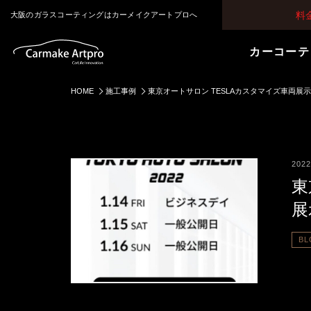
料
大阪のガラスコーティングはカーメイクアートプロへ
カーコーテ
HOME
施工事例
東京オートサロン TESLAカスタマイズ車両展
2022
東
展
BL