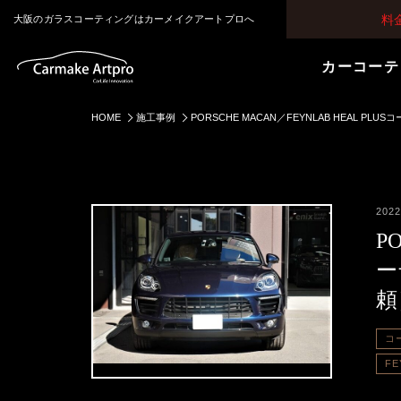
料
大阪のガラスコーティングはカーメイクアートプロへ
カーコーテ
HOME
施工事例
PORSCHE MACAN／FEYNLAB HEAL 
2022
P
ー
頼
コ
FE