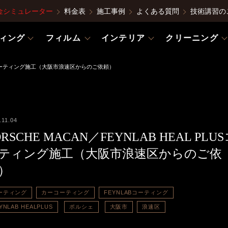
金シミュレーター
料金表
施工事例
よくある質問
技術講習の
ィング
フィルム
インテリア
クリーニング
PLUSコーティング施工（大阪市浪速区からのご依頼）
.11.04
ORSCHE MACAN／FEYNLAB HEAL PLU
ティング施工（大阪市浪速区からのご依
）
ーティング
カーコーティング
FEYNLABコーティング
YNLAB HEALPLUS
ポルシェ
大阪市
浪速区