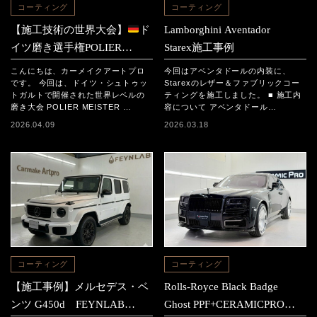
コーティング
コーティング
【施工技術の世界大会】
ド
Lamborghini Aventador
イツ磨き選手権POLIER
Starex施工事例
MEISTER SCHAFT2025に参
こんにちは、カーメイクアートプロ
今回はアベンタドールの内装に、
加｜日本チームの結果と現地
です。 今回は、ドイツ・シュトゥッ
Starexのレザー＆ファブリックコー
トガルトで開催された世界レベルの
ティングを施工しました。 ■ 施工内
レポート
磨き大会 POLIER MEISTER …
容について アベンタドール…
2026.04.09
2026.03.18
コーティング
コーティング
【施工事例】メルセデス・ベ
Rolls-Royce Black Badge
ンツ G450d FEYNLAB
Ghost PPF+CERAMICPRO