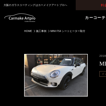
料
大阪のガラスコーティングはカーメイクアートプロへ
カーコーテ
HOME
施工事例
MINI F54 シートヒーター取付
2018
M
イ