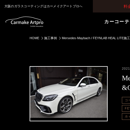
料
大阪のガラスコーティングはカーメイクアートプロへ
カーコーテ
HOME
施工事例
Mersedes-Maybach / FEYNLAB HEAL 
2021
Me
&
コ
F
ホ