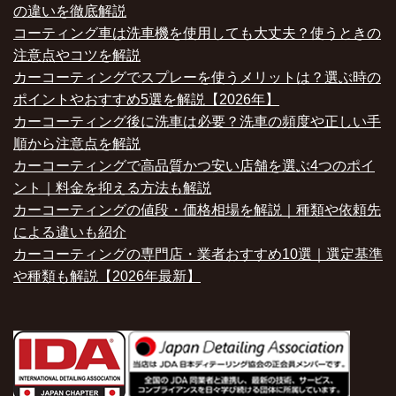
の違いを徹底解説
コーティング車は洗車機を使用しても大丈夫？使うときの
注意点やコツを解説
カーコーティングでスプレーを使うメリットは？選ぶ時の
ポイントやおすすめ5選を解説【2026年】
カーコーティング後に洗車は必要？洗車の頻度や正しい手
順から注意点を解説
カーコーティングで高品質かつ安い店舗を選ぶ4つのポイ
ント｜料金を抑える方法も解説
カーコーティングの値段・価格相場を解説｜種類や依頼先
による違いも紹介
カーコーティングの専門店・業者おすすめ10選｜選定基準
や種類も解説【2026年最新】