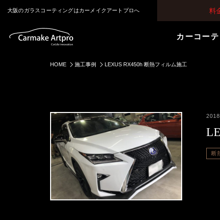
料
大阪のガラスコーティングはカーメイクアートプロへ
カーコーテ
HOME
施工事例
LEXUS RX450h 断熱フィルム施工
2018
L
断