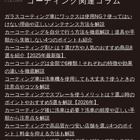
コーティング関連コラム
COLUMN
ガラスコーティング車にワックスは使用NG？使ってはい
けない理由や正しいメンテナンス方法を解説
カーコーティングを自分で行う方法を徹底解説｜道具や手
順から失敗しない4つのポイントも紹介
カーコーティング剤とは？選び方や人気のおすすめ商品8
選を紹介【2025年最新版】
カーコーティングは全部で6種類！それぞれの特徴や効果
の違いを徹底解説
コーティング車は洗車機を使用しても大丈夫？使うときの
注意点やコツを解説
カーコーティングでスプレーを使うメリットは？選ぶ時の
ポイントやおすすめ5選を解説【2026年】
カーコーティング後に洗車は必要？洗車の頻度や正しい手
順から注意点を解説
カーコーティングで高品質かつ安い店舗を選ぶ4つのポイ
ント｜料金を抑える方法も解説