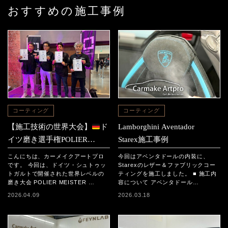
おすすめの施工事例
コーティング
コーティング
【施工技術の世界大会】
ド
Lamborghini Aventador
イツ磨き選手権POLIER
Starex施工事例
MEISTER SCHAFT2025に参
こんにちは、カーメイクアートプロ
今回はアベンタドールの内装に、
加｜日本チームの結果と現地
です。 今回は、ドイツ・シュトゥッ
Starexのレザー＆ファブリックコー
トガルトで開催された世界レベルの
ティングを施工しました。 ■ 施工内
レポート
磨き大会 POLIER MEISTER …
容について アベンタドール…
2026.04.09
2026.03.18