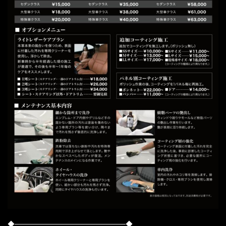
◆──────────────────────◆