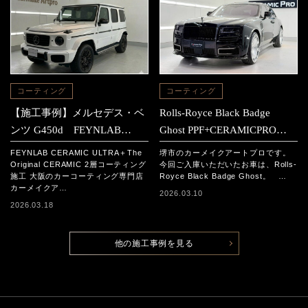
コーティング
コーティング
【施工事例】メルセデス・ベ
Rolls-Royce Black Badge
ンツ G450d FEYNLAB
Ghost PPF+CERAMICPRO
CERAMIC ULTRA＋The
ION施工事例
FEYNLAB CERAMIC ULTRA＋The
堺市のカーメイクアートプロです。
Original CERAMIC 2層コーテ
Original CERAMIC 2層コーティング
今回ご入庫いただいたお車は、Rolls-
施工 大阪のカーコーティング専門店
Royce Black Badge Ghost。 …
ィング施工
カーメイクア…
2026.03.10
2026.03.18
他の施工事例を見る