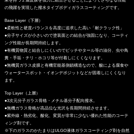
の飛躍を実現した撥水タイプボディガラスコーティングです。
Base Layer（下層）
●柔軟性と硬度バランスを高度に追求した高い「耐クラック性」
●分子サイズが小さいので塗装面との結合が強固になり、コーティ
ング性能が長期間持続します。
●有機質物質と結合しにくいのでピッチやタール等の油分、虫や鳥
糞・手垢・チリ・ホコリ等が付着しにくくなります。
●無機質ガラス皮膜と有機官能基側鎖構造なので、酸による腐食や
ウォータースポット・イオンデポジットなどが固着しにくくなり
ます。
Top Layer（上層）
●3次元分子ガラス骨格・メチル基分子配向撥水。
●無機ガラス骨格が高品位な光沢を長期間持続させます。
●紫外線・熱劣化、酸化、変質が非常に少ない優れた性能のコーテ
ィング剤です。
※下のガラスのかたまりはULGO液体ガラスコーティング剤を自然