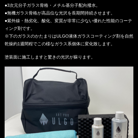
●3次元分子ガラス骨格・メチル基分子配向撥水。
●無機ガラス骨格が高品位な光沢を長期間持続させます。
●紫外線・熱劣化、酸化、変質が非常に少ない優れた性能のコーテ
ィング剤です。
※下のガラスのかたまりはULGO液体ガラスコーティング剤を自然
乾燥約1週間程でこの様なガラス系個体に変化致します。
塗装面に施工しますと驚きの光沢が蘇ります。