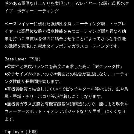
感のある重厚な仕上がりを実現した、Wレイヤー（2層）式 撥水タ
イプ・ボディーコーティング
ベースレイヤーに優れた強靱性を持つコーティング層、トップレ
イヤーに高品位な艶と撥水性能をもつコーティング層と異なる効
果を持つ２層皮膜を強力に結合させることによってさらなる性能
の飛躍を実現した撥水タイプボディガラスコーティングです。
Base Layer（下層）
●柔軟性と硬度バランスを高度に追求した高い「耐クラック性」
●分子サイズが小さいので塗装面との結合が強固になり、コーティ
ング性能が長期間持続します。
●有機質物質と結合しにくいのでピッチやタール等の油分、虫や鳥
糞・手垢・チリ・ホコリ等が付着しにくくなります。
●無機質ガラス皮膜と有機官能基側鎖構造なので、酸による腐食や
ウォータースポット・イオンデポジットなどが固着しにくくなり
ます。
Top Layer（上層）