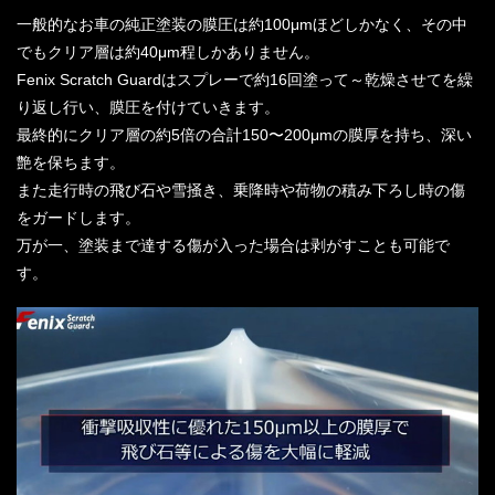
一般的なお車の純正塗装の膜圧は約100μmほどしかなく、その中
でもクリア層は約40μm程しかありません。
Fenix Scratch Guardはスプレーで約16回塗って～乾燥させてを繰
り返し行い、膜圧を付けていきます。
最終的にクリア層の約5倍の合計150〜200μmの膜厚を持ち、深い
艶を保ちます。
また走行時の飛び石や雪掻き、乗降時や荷物の積み下ろし時の傷
をガードします。
万が一、塗装まで達する傷が入った場合は剥がすことも可能で
す。