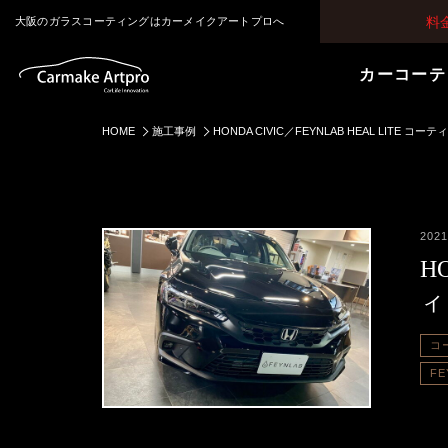
料
大阪のガラスコーティングはカーメイクアートプロへ
カーコーテ
HOME
施工事例
HONDA CIVIC／FEYNLAB HEAL LITE コー
2021
H
ィ
コ
FE