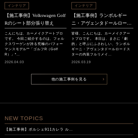
インテリア
インテリア
【施工事例】Volkswagen Golf
【施工事例】ランボルギー
Rのシート部分張り替え
ニ・アヴェンタドールロード
スター 「内装フルリメイ
こんにちは、カーメイクアートプロ
皆様、こんにちは。カーメイクアー
ク」
です。 今回ご紹介するのは、フォル
トプロです。 本日は、まさに「劇
クスワーゲンが誇る究極のパフォー
的」と呼ぶにふさわしい、ランボル
マンスモデル**「ゴルフR（Golf
ギーニ・アヴェンタドールロードス
R）」*…
ターの内装フルリメイ…
2026.04.03
2026.03.19
他の施工事例を見る
NEW TOPICS
【施工事例】ポルシェ911カレラ ル…