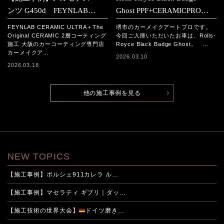
ンツ G450d FEYNLAB
Ghost PPF+CERAMICPRO
CERAMIC ULTRA＋The
ION施工事例
FEYNLAB CERAMIC ULTRA＋The
堺市のカーメイクアートプロです。
Original CERAMIC 2層コーテ
Original CERAMIC 2層コーティング
今回ご入庫いただいたお車は、Rolls-
施工 大阪のカーコーティング専門店
Royce Black Badge Ghost。 …
ィング施工
カーメイクア…
2026.03.10
2026.03.18
他の施工事例を見る
NEW TOPICS
【施工事例】ポルシェ911カレラ ル…
【施工事例】マセラティ ギブリ｜ダッ…
【施工技術の世界大会】
ドイツ磨き…