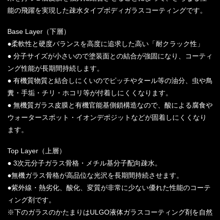
能の飛躍を実現した疎水タイプボディガラスコーティングです。
Base Layer（下層）
●柔軟性と硬度バランスを高度に追求した高い「耐クラック性」
● 分子サイズが小さいので塗装面との結合が強固になり、コーティ
ング性能が長期間持続します。
● 有機質物質と結合しにくいのでピッチやタール等の油分、虫や鳥
糞・手垢・チリ・ホコリ等が付着しにくくなります。
● 無機質ガラス皮膜と有機官能基側鎖構造なので、酸による腐食や
ウォータースポット・イオンデポジットなどが固着しにくくなり
ます。
Top Layer（上層）
● 3次元分子ガラス骨格・メチル基分子配向疎水。
●無機ガラス骨格が高品位な光沢を長期間持続させます。
●紫外線・熱劣化、酸化、変質が非常に少ない優れた性能のコーテ
ィング剤です。
※下のガラスのかたまりはULGO液体ガラスコーティング剤を自然