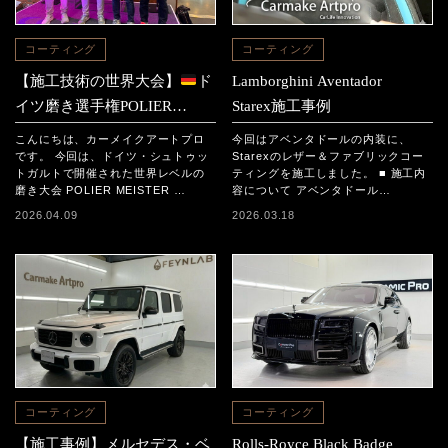
コーティング
コーティング
【施工技術の世界大会】
ド
Lamborghini Aventador
イツ磨き選手権POLIER
Starex施工事例
MEISTER SCHAFT2025に参
こんにちは、カーメイクアートプロ
今回はアベンタドールの内装に、
加｜日本チームの結果と現地
です。 今回は、ドイツ・シュトゥッ
Starexのレザー＆ファブリックコー
トガルトで開催された世界レベルの
ティングを施工しました。 ■ 施工内
レポート
磨き大会 POLIER MEISTER …
容について アベンタドール…
2026.04.09
2026.03.18
コーティング
コーティング
【施工事例】メルセデス・ベ
Rolls-Royce Black Badge