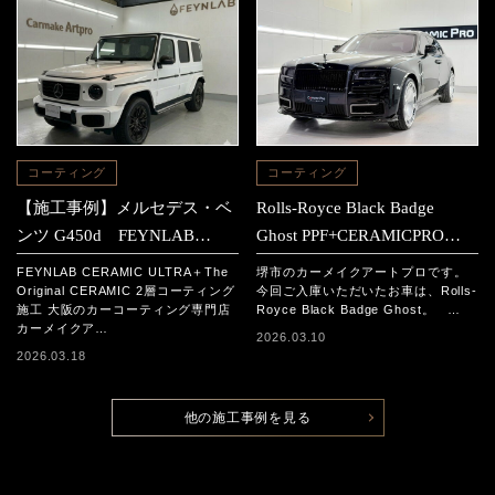
コーティング
コーティング
【施工事例】メルセデス・ベ
Rolls-Royce Black Badge
ンツ G450d FEYNLAB
Ghost PPF+CERAMICPRO
CERAMIC ULTRA＋The
ION施工事例
FEYNLAB CERAMIC ULTRA＋The
堺市のカーメイクアートプロです。
Original CERAMIC 2層コーテ
Original CERAMIC 2層コーティング
今回ご入庫いただいたお車は、Rolls-
施工 大阪のカーコーティング専門店
Royce Black Badge Ghost。 …
ィング施工
カーメイクア…
2026.03.10
2026.03.18
他の施工事例を見る