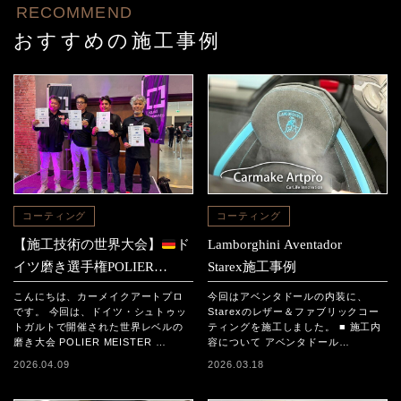
RECOMMEND
おすすめの施工事例
コーティング
コーティング
【施工技術の世界大会】
ド
Lamborghini Aventador
イツ磨き選手権POLIER
Starex施工事例
MEISTER SCHAFT2025に参
こんにちは、カーメイクアートプロ
今回はアベンタドールの内装に、
加｜日本チームの結果と現地
です。 今回は、ドイツ・シュトゥッ
Starexのレザー＆ファブリックコー
トガルトで開催された世界レベルの
ティングを施工しました。 ■ 施工内
レポート
磨き大会 POLIER MEISTER …
容について アベンタドール…
2026.04.09
2026.03.18