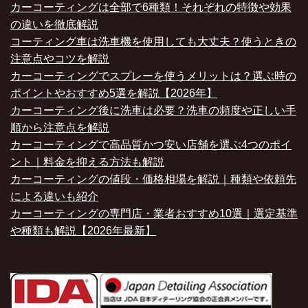
カーコーティングは全部で6種類！それぞれの特徴や効果
の違いを徹底解説
コーティング車は洗車機を使用しても大丈夫？使うときの
注意点やコツを解説
カーコーティングでスプレーを使うメリットは？選ぶ時の
ポイントやおすすめ5選を解説【2026年】
カーコーティング後に洗車は必要？洗車の頻度や正しい手
順から注意点を解説
カーコーティングで高品質かつ安い店舗を選ぶ4つのポイ
ント｜料金を抑える方法も解説
カーコーティングの値段・価格相場を解説｜種類や依頼先
による違いも紹介
カーコーティングの専門店・業者おすすめ10選｜選定基準
や種類も解説【2026年最新】