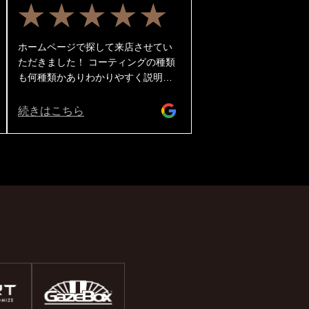
★★★★★
ホームページで探して来店させてい
ただきました！ コーティングの種類
も何種類かありわかりやすく説明し
てくださったり作業途中の様子も写
真で撮ってみせてくださり安心して
続きはこちら
預けることができました。 ありがと
うございました♪