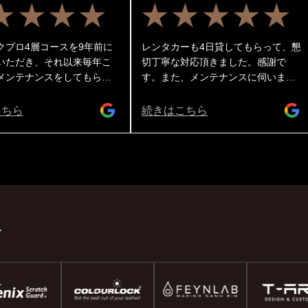
★★★★
★★★★★
クプロ4層コースを9年前に
レンタカーも4日貸してもらって、懇
いただき、それ以来毎年こ
切丁寧な対応頂きました。感謝で
メンテナンスをしてもらっ
す。また、メンテナンスに伺いま
 1年毎にレギュラーメンテ
す。
ライトポリッシュメンテナ
こちら
続きはこちら
互にしてもらっており今回
ポリッシュでした☝️ レギュ
十分ピカピカになり水弾き
（ボンネットや天井の水滴
く吹きかけるだけで飛んで
笑）のですが、ライトポリ
なると・・・新車になりま
室内も完璧にキレイにしてくれ
ド
私はガラス全面の撥水コーテ
ホイールコーティングもし
てますのでこれからの季節
く走れます。水弾きを楽し
ドライブできます😊 ホイー