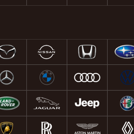
は濡らしたタオルを絞らず
だけでスルリと落ちます👌
ちろん素晴らしいのですが
お世話になってるアートプロ
長、担当の方をはじめ従業
さんがいつも丁寧に対応し
すし、お店（作業してると
し見えます）の雰囲気もす
です👌 これからもよろしく
ます！