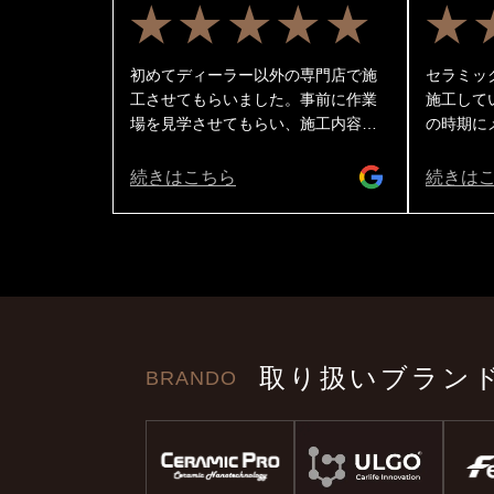
★★★★★
★
初めてディーラー以外の専門店で施
セラミッ
工させてもらいました。事前に作業
施工して
場を見学させてもらい、施工内容に
の時期に
ついて詳しく説明を受けここに決め
てます！
ました。仕上がりがとても美しく、
ナンスと
続きはこちら
続きは
細部まで丁寧に仕上げてくれていま
ンスを交
す。ありがとうございました😊
はライト
ラーでも
もスゴイ
は息を軽
いきます
ッシュに
す👍 
取り扱いブラン
BRANDO
ます！ 
ィングと
てもらっ
も不安な
みながら