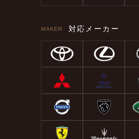
ルの汚れ
に撫でる
施工はも
20数年
対応メーカー
MAKER
さんは社
員のみな
てくれま
ころも少
ごくいい
お願いし