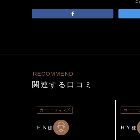
こ
RECOMMEND
関連する口コミ
カーコーティング
カーコー
H.N
H.Y
様
様