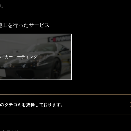
ロ」
施工を行ったサービス
カーコーティング
ップのクチコミを
抜粋しております。