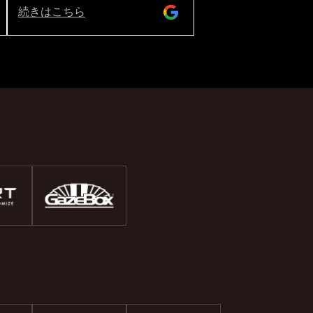
真で撮ってみせてくださり安心して
続きはこちら
預けることができました。 ありがと
うございました♪