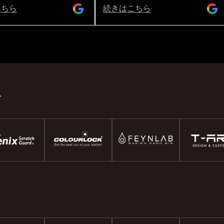
ライトポリッシュメンテナ
こちら
続きはこちら
互にしてもらっており今回
ポリッシュでした☝️ レギュ
十分ピカピカになり水弾き
（ボンネットや天井の水滴
く吹きかけるだけで飛んで
笑）のですが、ライトポリ
なると・・・新車になりま
室内も完璧にキレイにしてくれ
ド
私はガラス全面の撥水コーテ
ホイールコーティングもし
てますのでこれからの季節
く走れます。水弾きを楽し
ドライブできます😊 ホイー
は濡らしたタオルを絞らず
だけでスルリと落ちます👌
ちろん素晴らしいのですが
お世話になってるアートプロ
長、担当の方をはじめ従業
さんがいつも丁寧に対応し