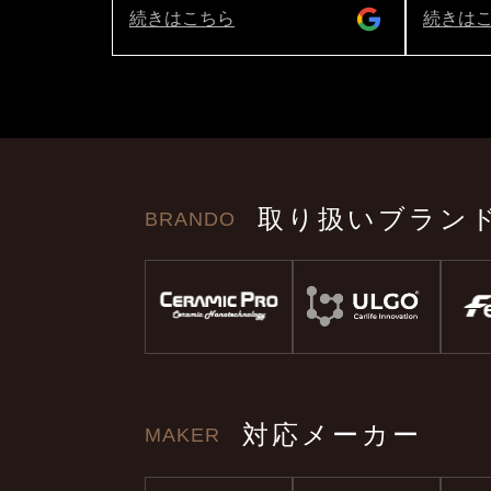
ました。仕上がりがとても美しく、
ナンスと
続きはこちら
続きは
細部まで丁寧に仕上げてくれていま
ンスを交
す。ありがとうございました😊
はライト
ラーでも
もスゴイ
は息を軽
いきます
ッシュに
す👍 
取り扱いブラン
BRANDO
ます！ 
ィングと
てもらっ
も不安な
みながら
ルの汚れ
に撫でる
施工はも
20数年
対応メーカー
MAKER
さんは社
員のみな