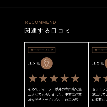
RECOMMEND
関連する口コミ
カーコーティング
カーコー
H.N
H.Y
様
様
★★★★★
★
初めてディーラー以外の専門店で施
セラミッ
工させてもらいました。事前に作業
施工して
場を見学させてもらい、施工内容に
の時期に
ついて詳しく説明を受けここに決め
てます！