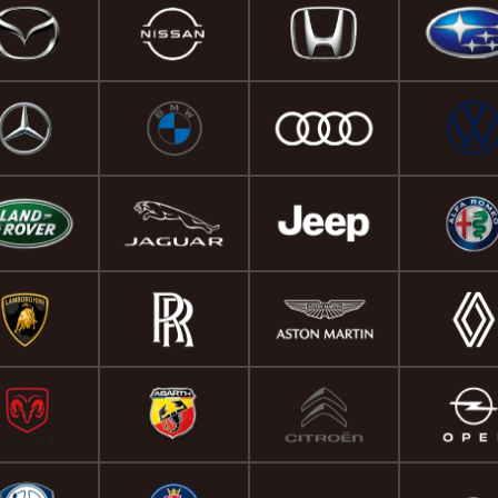
すし、お店（作業してると
し見えます）の雰囲気もす
です👌 これからもよろしく
ます！