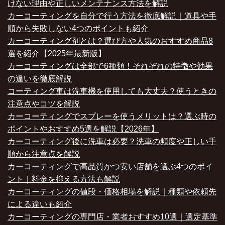
けない理由や正しいメンテナンス方法を解説
カーコーティングを自分で行う方法を徹底解説｜道具や手
順から失敗しない4つのポイントも紹介
カーコーティング剤とは？選び方や人気のおすすめ商品8
選を紹介【2025年最新版】
カーコーティングは全部で6種類！それぞれの特徴や効果
の違いを徹底解説
コーティング車は洗車機を使用しても大丈夫？使うときの
注意点やコツを解説
カーコーティングでスプレーを使うメリットは？選ぶ時の
ポイントやおすすめ5選を解説【2026年】
カーコーティング後に洗車は必要？洗車の頻度や正しい手
順から注意点を解説
カーコーティングで高品質かつ安い店舗を選ぶ4つのポイ
ント｜料金を抑える方法も解説
カーコーティングの値段・価格相場を解説｜種類や依頼先
による違いも紹介
カーコーティングの専門店・業者おすすめ10選｜選定基準