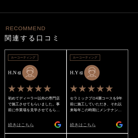
RECOMMEND
関連する口コミ
カーコーティング
カーコーティング
H.N
H.Y
様
様
★★★★★
★★★★★
初めてディーラー以外の専門店
セラミックプロ4層コースを9年
で施工させてもらいました。事
前に施工していただき、それ以
前に作業場を見学させてもら
来毎年この時期にメンテナンス
い、施工内容について詳しく説
をしてもらってます！ 1年毎にレ
明を受けここに決めました。仕
ギュラーメンテナンスとライト
続きはこちら
続きはこちら
上がりがとても美しく、細部ま
ポリッシュメンテナンスを交互
で丁寧に仕上げてくれていま
にしてもらっており今回はライ