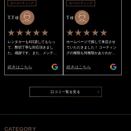
す。ありがとうございました😊
トポリッシュでした☝️ レギュラ
カーコーティング
カーコーティング
ーでも十分ピカピカになり水弾
きもスゴイ（ボンネットや天井
T.T
T
様
の水滴は息を軽く吹きかけるだ
様
けで飛んでいきます笑）のです
が、ライトポリッシュになる
★★★★★
★★★★★
と・・・新車になります👍 室内
も完璧にキレイにしてくれま
レンタカーも4日貸してもらっ
ホームページで探して来店させ
す！ 私はガラス全面の撥水コー
て、懇切丁寧な対応頂きまし
ていただきました！ コーティン
ティングとホイールコーティン
た。感謝です。また、メンテナ
グの種類も何種類かありわかり
グもしてもらってますのでこれ
ンスに伺います。
やすく説明してくださったり作
からの季節も不安なく走れま
業途中の様子も写真で撮ってみ
続きはこちら
続きはこちら
す。水弾きを楽しみながらドラ
せてくださり安心して預けるこ
イブできます😊 ホイールの汚れ
とができました。 ありがとうご
は濡らしたタオルを絞らずに撫
ざいました♪
でるだけでスルリと落ちます👌
施工はもちろん素晴らしいので
口コミ一覧を見る
すが20数年お世話になってるア
ートプロさんは社長、担当の方
をはじめ従業員のみなさんがい
つも丁寧に対応してくれます
し、お店（作業してるところも
少し見えます）の雰囲気もすご
CATEGORY
くいいです👌 これからもよろし