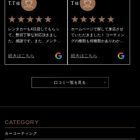
T.T
T
様
の水滴は息を軽く吹きかけるだ
様
けで飛んでいきます笑）のです
が、ライトポリッシュになる
★★★★★
★★★★★
と・・・新車になります👍 室内
も完璧にキレイにしてくれま
レンタカーも4日貸してもらっ
ホームページで探して来店させ
す！ 私はガラス全面の撥水コー
て、懇切丁寧な対応頂きまし
ていただきました！ コーティン
ティングとホイールコーティン
た。感謝です。また、メンテナ
グの種類も何種類かありわかり
グもしてもらってますのでこれ
ンスに伺います。
やすく説明してくださったり作
からの季節も不安なく走れま
業途中の様子も写真で撮ってみ
続きはこちら
続きはこちら
す。水弾きを楽しみながらドラ
せてくださり安心して預けるこ
イブできます😊 ホイールの汚れ
とができました。 ありがとうご
は濡らしたタオルを絞らずに撫
ざいました♪
でるだけでスルリと落ちます👌
施工はもちろん素晴らしいので
口コミ一覧を見る
すが20数年お世話になってるア
ートプロさんは社長、担当の方
をはじめ従業員のみなさんがい
つも丁寧に対応してくれます
し、お店（作業してるところも
少し見えます）の雰囲気もすご
CATEGORY
くいいです👌 これからもよろし
くお願いします！
カーコーティング