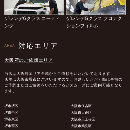
ゲレンデGクラス コーティ
ゲレンデGクラス プロテク
ング
ションフィルム
対応エリア
AREA
大阪府のご依頼エリア
当店は大阪府エリア全域からご依頼をいただいております。
店舗は大阪市堺市にございますので、お越しいただく際は事前の
ご予約またはご連絡をいただけるとスムーズにご案内可能となり
ます。
堺市堺区
大阪市住吉区
堺市中区
大阪市大正区
堺市東区
大阪市天王寺区
堺市西区
大阪市鶴見区