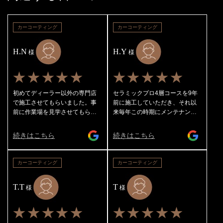
カーコーティング
カーコーティング
H.N
H.Y
様
様
★★★★★
★★★★★
初めてディーラー以外の専門店
セラミックプロ4層コースを9年
で施工させてもらいました。事
前に施工していただき、それ以
前に作業場を見学させてもら
来毎年この時期にメンテナンス
い、施工内容について詳しく説
をしてもらってます！ 1年毎にレ
明を受けここに決めました。仕
ギュラーメンテナンスとライト
続きはこちら
続きはこちら
上がりがとても美しく、細部ま
ポリッシュメンテナンスを交互
で丁寧に仕上げてくれていま
にしてもらっており今回はライ
す。ありがとうございました😊
トポリッシュでした☝️ レギュラ
カーコーティング
カーコーティング
ーでも十分ピカピカになり水弾
きもスゴイ（ボンネットや天井
T.T
T
様
の水滴は息を軽く吹きかけるだ
様
けで飛んでいきます笑）のです
が、ライトポリッシュになる
★★★★★
★★★★★
と・・・新車になります👍 室内