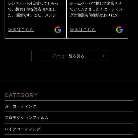
も完璧にキレイにしてくれま
レンタカーも4日貸してもらっ
ホームページで探して来店させ
す！ 私はガラス全面の撥水コー
て、懇切丁寧な対応頂きまし
ていただきました！ コーティン
ティングとホイールコーティン
た。感謝です。また、メンテナ
グの種類も何種類かありわかり
グもしてもらってますのでこれ
ンスに伺います。
やすく説明してくださったり作
からの季節も不安なく走れま
業途中の様子も写真で撮ってみ
続きはこちら
続きはこちら
す。水弾きを楽しみながらドラ
せてくださり安心して預けるこ
イブできます😊 ホイールの汚れ
とができました。 ありがとうご
は濡らしたタオルを絞らずに撫
ざいました♪
でるだけでスルリと落ちます👌
施工はもちろん素晴らしいので
口コミ一覧を見る
すが20数年お世話になってるア
ートプロさんは社長、担当の方
をはじめ従業員のみなさんがい
つも丁寧に対応してくれます
し、お店（作業してるところも
少し見えます）の雰囲気もすご
CATEGORY
くいいです👌 これからもよろし
くお願いします！
カーコーティング
プロテクションフィルム
バイクコーティング