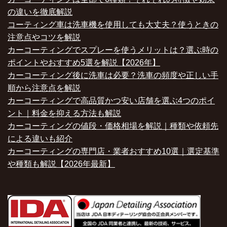
の違いを徹底解説
コーティング車は洗車機を使用しても大丈夫？使うときの
注意点やコツを解説
カーコーティングでスプレーを使うメリットは？選ぶ時の
ポイントやおすすめ5選を解説【2026年】
カーコーティング後に洗車は必要？洗車の頻度や正しい手
順から注意点を解説
カーコーティングで高品質かつ安い店舗を選ぶ4つのポイ
ント｜料金を抑える方法も解説
カーコーティングの値段・価格相場を解説｜種類や依頼先
による違いも紹介
カーコーティングの専門店・業者おすすめ10選｜選定基準
や種類も解説【2026年最新】