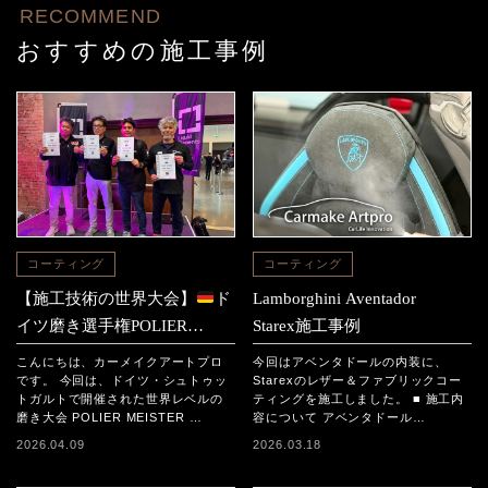
RECOMMEND
おすすめの施工事例
コーティング
コーティング
【施工技術の世界大会】
ド
Lamborghini Aventador
イツ磨き選手権POLIER
Starex施工事例
MEISTER SCHAFT2025に参
こんにちは、カーメイクアートプロ
今回はアベンタドールの内装に、
加｜日本チームの結果と現地
です。 今回は、ドイツ・シュトゥッ
Starexのレザー＆ファブリックコー
トガルトで開催された世界レベルの
ティングを施工しました。 ■ 施工内
レポート
磨き大会 POLIER MEISTER …
容について アベンタドール…
2026.04.09
2026.03.18