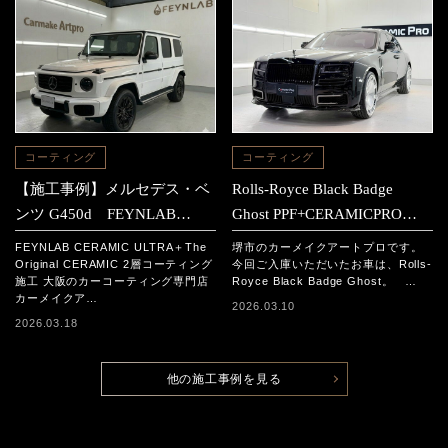
コーティング
コーティング
【施工事例】メルセデス・ベ
Rolls-Royce Black Badge
ンツ G450d FEYNLAB
Ghost PPF+CERAMICPRO
CERAMIC ULTRA＋The
ION施工事例
FEYNLAB CERAMIC ULTRA＋The
堺市のカーメイクアートプロです。
Original CERAMIC 2層コーテ
Original CERAMIC 2層コーティング
今回ご入庫いただいたお車は、Rolls-
施工 大阪のカーコーティング専門店
Royce Black Badge Ghost。 …
ィング施工
カーメイクア…
2026.03.10
2026.03.18
他の施工事例を見る