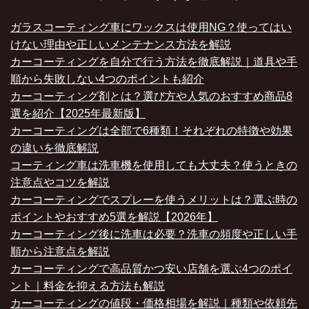
ガラスコーティング車にワックスは使用NG？使ってはい
けない理由や正しいメンテナンス方法を解説
カーコーティングを自分で行う方法を徹底解説｜道具や手
順から失敗しない4つのポイントも紹介
カーコーティング剤とは？選び方や人気のおすすめ商品8
選を紹介【2025年最新版】
カーコーティングは全部で6種類！それぞれの特徴や効果
の違いを徹底解説
コーティング車は洗車機を使用しても大丈夫？使うときの
注意点やコツを解説
カーコーティングでスプレーを使うメリットは？選ぶ時の
ポイントやおすすめ5選を解説【2026年】
カーコーティング後に洗車は必要？洗車の頻度や正しい手
順から注意点を解説
カーコーティングで高品質かつ安い店舗を選ぶ4つのポイ
ント｜料金を抑える方法も解説
カーコーティングの値段・価格相場を解説｜種類や依頼先