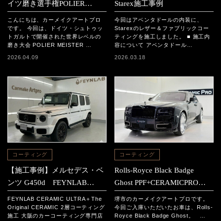
イツ磨き選手権POLIER
Starex施工事例
MEISTER SCHAFT2025に参
こんにちは、カーメイクアートプロ
今回はアベンタドールの内装に、
加｜日本チームの結果と現地
です。 今回は、ドイツ・シュトゥッ
Starexのレザー＆ファブリックコー
トガルトで開催された世界レベルの
ティングを施工しました。 ■ 施工内
レポート
磨き大会 POLIER MEISTER …
容について アベンタドール…
2026.04.09
2026.03.18
コーティング
コーティング
【施工事例】メルセデス・ベ
Rolls-Royce Black Badge
ンツ G450d FEYNLAB
Ghost PPF+CERAMICPRO
CERAMIC ULTRA＋The
ION施工事例
FEYNLAB CERAMIC ULTRA＋The
堺市のカーメイクアートプロです。
Original CERAMIC 2層コーテ
Original CERAMIC 2層コーティング
今回ご入庫いただいたお車は、Rolls-
施工 大阪のカーコーティング専門店
Royce Black Badge Ghost。 …
ィング施工