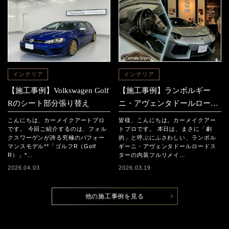
インテリア
インテリア
【施工事例】Volkswagen Golf
【施工事例】ランボルギー
Rのシート部分張り替え
ニ・アヴェンタドールロード
スター 「内装フルリメイ
こんにちは、カーメイクアートプロ
皆様、こんにちは。カーメイクアー
ク」
です。 今回ご紹介するのは、フォル
トプロです。 本日は、まさに「劇
クスワーゲンが誇る究極のパフォー
的」と呼ぶにふさわしい、ランボル
マンスモデル**「ゴルフR（Golf
ギーニ・アヴェンタドールロードス
R）」*…
ターの内装フルリメイ…
2026.04.03
2026.03.19
他の施工事例を見る