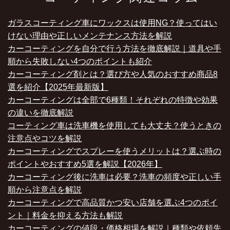
ガラスコーティング車にワックスは使用NG？使ってはい
けない理由や正しいメンテナンス方法を解説
カーコーティングを自分で行う方法を徹底解説｜道具や手
順から失敗しない4つのポイントも紹介
カーコーティング剤とは？選び方や人気のおすすめ商品8
選を紹介【2025年最新版】
カーコーティングは全部で6種類！それぞれの特徴や効果
の違いを徹底解説
コーティング車は洗車機を使用しても大丈夫？使うときの
注意点やコツを解説
カーコーティングでスプレーを使うメリットは？選ぶ時の
ポイントやおすすめ5選を解説【2026年】
カーコーティング後に洗車は必要？洗車の頻度や正しい手
順から注意点を解説
カーコーティングで高品質かつ安い店舗を選ぶ4つのポイ
ント｜料金を抑える方法も解説
カーコーティングの値段・価格相場を解説｜種類や依頼先