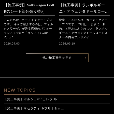
【施工事例】Volkswagen Golf
【施工事例】ランボルギー
Rのシート部分張り替え
ニ・アヴェンタドールロード
スター 「内装フルリメイ
こんにちは、カーメイクアートプロ
皆様、こんにちは。カーメイクアー
ク」
です。 今回ご紹介するのは、フォル
トプロです。 本日は、まさに「劇
クスワーゲンが誇る究極のパフォー
的」と呼ぶにふさわしい、ランボル
マンスモデル**「ゴルフR（Golf
ギーニ・アヴェンタドールロードス
R）」*…
ターの内装フルリメイ…
2026.04.03
2026.03.19
他の施工事例を見る
NEW TOPICS
【施工事例】ポルシェ911カレラ ル…
【施工事例】マセラティ ギブリ｜ダッ…