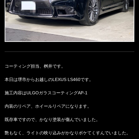
コーティング担当、桝井です。
本日は堺市からお越しの
LEXUS LS460
です。
施工内容は
ULGO
ガラスコーティング
AP-1
内装のリペア、ホイールリペアになります。
既存車ですので、かなり塗装が傷んでいました。
艶もなく、ライトの映り込みがかなりボケてくすんでいました。