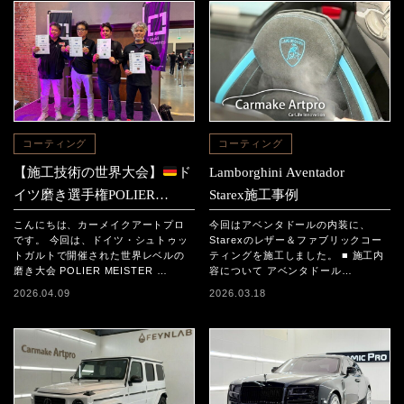
コーティング
コーティング
【施工技術の世界大会】
ド
Lamborghini Aventador
イツ磨き選手権POLIER
Starex施工事例
MEISTER SCHAFT2025に参
こんにちは、カーメイクアートプロ
今回はアベンタドールの内装に、
加｜日本チームの結果と現地
です。 今回は、ドイツ・シュトゥッ
Starexのレザー＆ファブリックコー
トガルトで開催された世界レベルの
ティングを施工しました。 ■ 施工内
レポート
磨き大会 POLIER MEISTER …
容について アベンタドール…
2026.04.09
2026.03.18