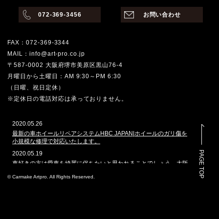
072-369-3456
お問い合わせ
FAX：072-369-3344
MAIL：info@art-pro.co.jp
〒587-0002 大阪府堺市美原区黒山76-4
月曜日から土曜日：AM 9:30～PM 6:30
（日曜、祝日定休）
※定休日の電話対応は承っておりません。
2020.05.26
最新の車ホイールリペアシステムHBC JAPAN|ホイールのガリ傷を
小規模な修理で対応いたします。
PAGE TOP
2020.05.19
車好きの方は愛車を綺麗に保ちたいと思われることでしょう。大阪
堺市でその願いを叶えてくれるのはどこでしょうか。カーメイクア
© Carmake Artpro. All Rights Reserved.
ートプロは、ガラスコーティングや車磨きのプロショップとして、
数多くの車を扱ってきた実績があります。本ホームページでは、当
社で施工した自動車のコーティングを多く掲載しております。その
実績と自慢の技を是非ご覧ください。
2020.3.4