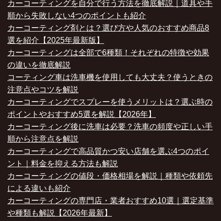
カーコーティングを自分で行う方法を徹底解説｜道具や手
順から失敗しない4つのポイントも紹介
カーコーティング剤とは？選び方や人気のおすすめ商品8
選を紹介【2025年最新版】
カーコーティングは全部で6種類！それぞれの特徴や効果
の違いを徹底解説
コーティング車は洗車機を使用しても大丈夫？使うときの
注意点やコツを解説
カーコーティングでスプレーを使うメリットは？選ぶ時の
ポイントやおすすめ5選を解説【2026年】
カーコーティング後に洗車は必要？洗車の頻度や正しい手
順から注意点を解説
カーコーティングで高品質かつ安い店舗を選ぶ4つのポイ
ント｜料金を抑える方法も解説
カーコーティングの値段・価格相場を解説｜種類や依頼先
による違いも紹介
カーコーティングの専門店・業者おすすめ10選｜選定基準
や種類も解説【2026年最新】