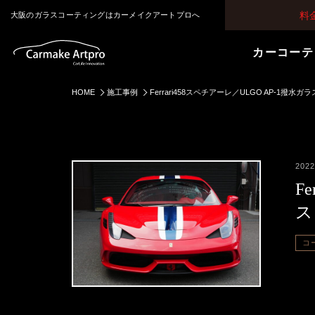
料
大阪のガラスコーティングはカーメイクアートプロへ
カーコーテ
HOME
施工事例
Ferrari458スペチアーレ／ULGO AP-1撥
2022
F
ス
コ