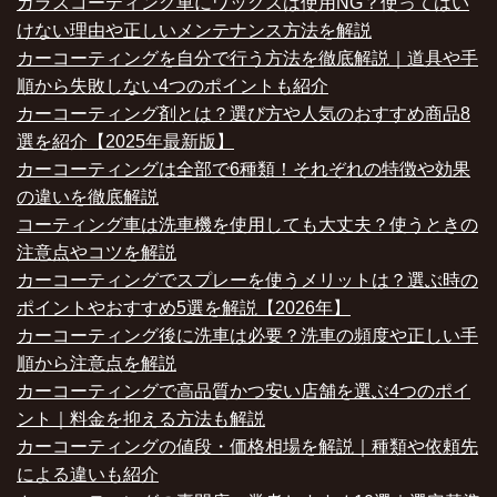
ガラスコーティング車にワックスは使用NG？使ってはい
けない理由や正しいメンテナンス方法を解説
カーコーティングを自分で行う方法を徹底解説｜道具や手
順から失敗しない4つのポイントも紹介
カーコーティング剤とは？選び方や人気のおすすめ商品8
選を紹介【2025年最新版】
カーコーティングは全部で6種類！それぞれの特徴や効果
の違いを徹底解説
コーティング車は洗車機を使用しても大丈夫？使うときの
注意点やコツを解説
カーコーティングでスプレーを使うメリットは？選ぶ時の
ポイントやおすすめ5選を解説【2026年】
カーコーティング後に洗車は必要？洗車の頻度や正しい手
順から注意点を解説
カーコーティングで高品質かつ安い店舗を選ぶ4つのポイ
ント｜料金を抑える方法も解説
カーコーティングの値段・価格相場を解説｜種類や依頼先
による違いも紹介