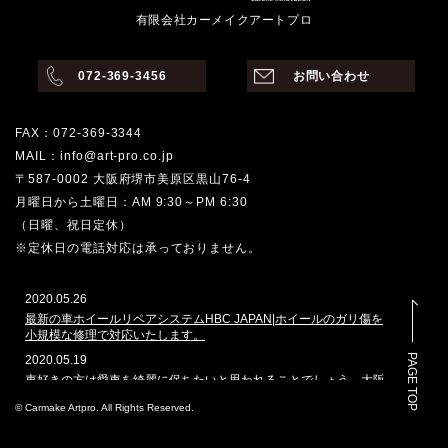
有限会社カーメイクアートプロ
072-369-3456
お問い合わせ
FAX：072-369-3344
MAIL：info@art-pro.co.jp
〒587-0002 大阪府堺市美原区黒山76-4
月曜日から土曜日：AM 9:30～PM 6:30
（日曜、祝日定休）
※定休日の電話対応は承っておりません。
2020.05.26
最新の車ホイールリペアシステムHBC JAPAN|ホイールのガリ傷を
小規模な修理で対応いたします。
PAGE TOP
2020.05.19
車好きの方は愛車を綺麗に保ちたいと思われることでしょう。大阪
堺市でその願いを叶えてくれるのはどこでしょうか。カーメイクア
© Carmake Artpro. All Rights Reserved.
ートプロは、ガラスコーティングや車磨きのプロショップとして、
数多くの車を扱ってきた実績があります。本ホームページでは、当
社で施工した自動車のコーティングを多く掲載しております。その