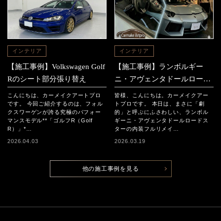
インテリア
インテリア
【施工事例】Volkswagen Golf
【施工事例】ランボルギー
Rのシート部分張り替え
ニ・アヴェンタドールロード
スター 「内装フルリメイ
こんにちは、カーメイクアートプロ
皆様、こんにちは。カーメイクアー
ク」
です。 今回ご紹介するのは、フォル
トプロです。 本日は、まさに「劇
クスワーゲンが誇る究極のパフォー
的」と呼ぶにふさわしい、ランボル
マンスモデル**「ゴルフR（Golf
ギーニ・アヴェンタドールロードス
R）」*…
ターの内装フルリメイ…
2026.04.03
2026.03.19
他の施工事例を見る