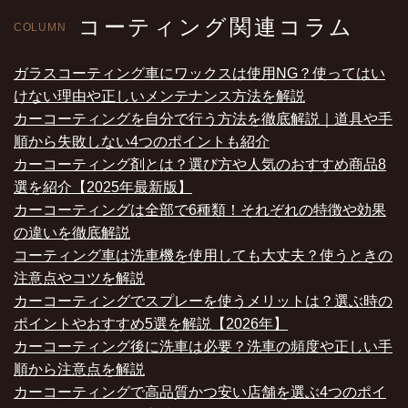
コーティング関連コラム
COLUMN
ガラスコーティング車にワックスは使用NG？使ってはい
けない理由や正しいメンテナンス方法を解説
カーコーティングを自分で行う方法を徹底解説｜道具や手
順から失敗しない4つのポイントも紹介
カーコーティング剤とは？選び方や人気のおすすめ商品8
選を紹介【2025年最新版】
カーコーティングは全部で6種類！それぞれの特徴や効果
の違いを徹底解説
コーティング車は洗車機を使用しても大丈夫？使うときの
注意点やコツを解説
カーコーティングでスプレーを使うメリットは？選ぶ時の
ポイントやおすすめ5選を解説【2026年】
カーコーティング後に洗車は必要？洗車の頻度や正しい手
順から注意点を解説
カーコーティングで高品質かつ安い店舗を選ぶ4つのポイ