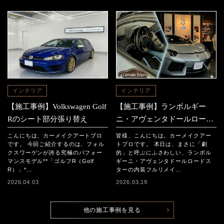
インテリア
インテリア
【施工事例】Volkswagen Golf
【施工事例】ランボルギー
Rのシート部分張り替え
ニ・アヴェンタドールロード
スター 「内装フルリメイ
こんにちは、カーメイクアートプロ
皆様、こんにちは。カーメイクアー
ク」
です。 今回ご紹介するのは、フォル
トプロです。 本日は、まさに「劇
クスワーゲンが誇る究極のパフォー
的」と呼ぶにふさわしい、ランボル
マンスモデル**「ゴルフR（Golf
ギーニ・アヴェンタドールロードス
R）」*…
ターの内装フルリメイ…
2026.04.03
2026.03.19
他の施工事例を見る